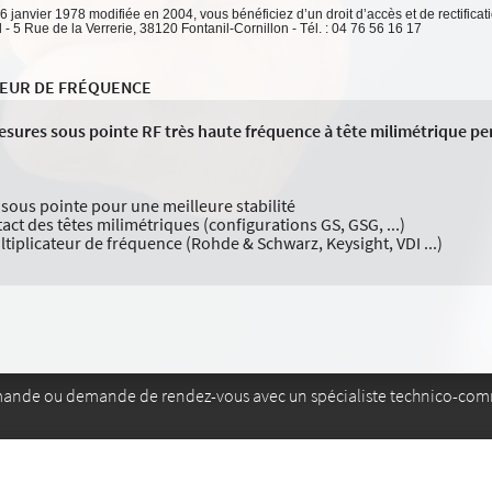
 6 janvier 1978 modifiée en 2004, vous bénéficiez d’un droit d’accès et de rectifica
 5 Rue de la Verrerie, 38120 Fontanil-Cornillon - Tél. : 04 76 56 16 17
TEUR DE FRÉQUENCE
ures sous pointe RF très haute fréquence à tête milimétrique perm
st sous pointe pour une meilleure stabilité
act des têtes milimétriques (configurations GS, GSG, ...)
tiplicateur de fréquence (Rohde & Schwarz, Keysight, VDI ...)
mande ou demande de rendez-vous avec un spécialiste technico-com