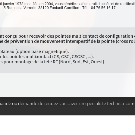
 6 janvier 1978 modifiée en 2004, vous bénéficiez d’un droit d’accès et de rectifica
 5 Rue de la Verrerie, 38120 Fontanil-Cornillon - Tél. : 04 76 56 16 17
t conçu pour recevoir des pointes multicontact de configuration 
 de prévention de mouvement intempestif de la pointe (cross roll
le plateau (option base magnétique).
 les pointes multixontact (GS, GSG, GSGSG, ...).
ns pour montage de la tête RF (Nord, Sud, Est, Ouest).
mande ou demande de rendez-vous avec un spécialiste technico-com