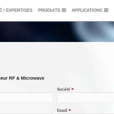
É / EXPERTISES
PRODUITS
APPLICATIONS
neur RF & Microwave
Société
*
Email
*