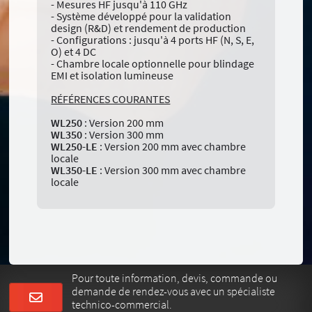
- Mesures HF jusqu'à 110 GHz
- Système développé pour la validation
design (R&D) et rendement de production
- Configurations : jusqu'à 4 ports HF (N, S, E,
O) et 4 DC
- Chambre locale optionnelle pour blindage
EMI et isolation lumineuse
RÉFÉRENCES COURANTES
WL250
: Version 200 mm
WL350
: Version 300 mm
WL250-LE
: Version 200 mm avec chambre
locale
WL350-LE
: Version 300 mm avec chambre
locale
Pour toute information, devis, commande ou
demande de rendez-vous avec un spécialiste
technico-commercial.