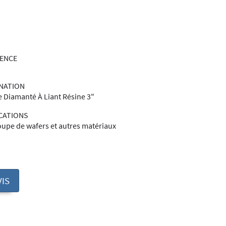
RENCE
NATION
 Diamanté À Liant Résine 3"
CATIONS
upe de wafers et autres matériaux
IS