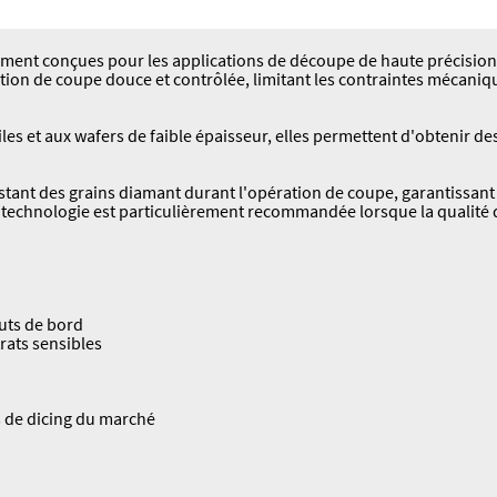
ement conçues pour les applications de découpe de haute précision
action de coupe douce et contrôlée, limitant les contraintes mécani
les et aux wafers de faible épaisseur, elles permettent d'obtenir
stant des grains diamant durant l'opération de coupe, garantissan
tte technologie est particulièrement recommandée lorsque la qualité
auts de bord
rats sensibles
s de dicing du marché