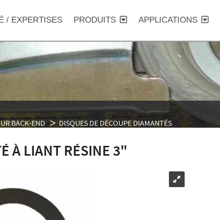
É / EXPERTISES
PRODUITS
APPLICATIONS
UR BACK-END
DISQUES DE DÉCOUPE DIAMANTÉS
 À LIANT RÉSINE 3"