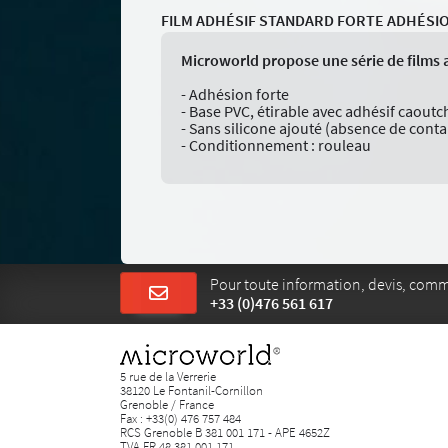
FILM ADHÉSIF STANDARD FORTE ADHÉSI
Microworld propose une série de films 
- Adhésion forte
- Base PVC, étirable avec adhésif caout
- Sans silicone ajouté (absence de cont
- Conditionnement : rouleau
Pour toute information, devis, com
+33 (0)476 561 617
5 rue de la Verrerie
38120 Le Fontanil-Cornillon
Grenoble / France
Fax : +33(0) 476 757 484
RCS Grenoble B 381 001 171 - APE 4652Z
TVA FR 48 381 001 171