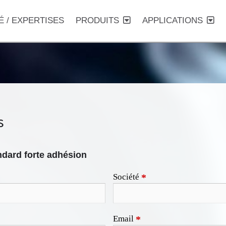
É / EXPERTISES
PRODUITS
APPLICATIONS
s
ndard forte adhésion
Société
*
Email
*