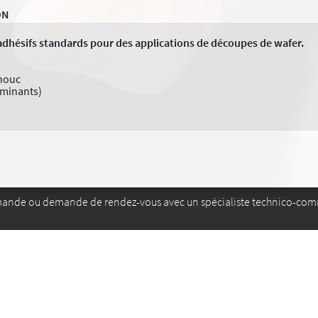
ON
adhésifs standards pour des applications de découpes de wafer.
chouc
aminants)
mande ou demande de rendez-vous avec un spécialiste technico-com