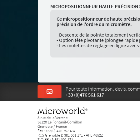
MICROPOSITIONNEUR HAUTE PRÉCISION 
Ce micropositionneur de haute précision
précision de l'ordre du micromètre.
- Descente de la pointe totalement vertic
- Option tête pivotante (plongée rapid
- Les molettes de réglage en ligne avec
Pour toute information, devis, com
+33 (0)476 561 617
5 rue de la Verrerie
38120 Le Fontanil-Cornillon
Grenoble / France
Fax : +33(0) 476 757 484
RCS Grenoble B 381 001 171 - APE 4652Z
TVA FR 48 381 001 171