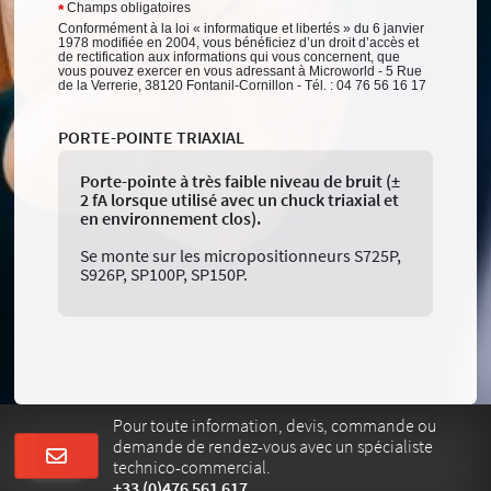
Champs obligatoires
*
Conformément à la loi « informatique et libertés » du 6 janvier
1978 modifiée en 2004, vous bénéficiez d’un droit d’accès et
de rectification aux informations qui vous concernent, que
vous pouvez exercer en vous adressant à Microworld - 5 Rue
de la Verrerie, 38120 Fontanil-Cornillon - Tél. : 04 76 56 16 17
PORTE-POINTE TRIAXIAL
Porte-pointe à très faible niveau de bruit (±
2 fA lorsque utilisé avec un chuck triaxial et
en environnement clos).
Se monte sur les micropositionneurs S725P,
S926P, SP100P, SP150P.
Pour toute information, devis, commande ou
demande de rendez-vous avec un spécialiste
technico-commercial.
+33 (0)476 561 617