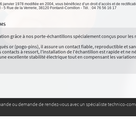
 6 janvier 1978 modifiée en 2004, vous bénéficiez d’un droit d’accès et de rectifica
 5 Rue de la Verrerie, 38120 Fontanil-Cornillon - Tél. : 04 76 56 16 17
HMS
tion grâce à nos porte-échantillons spécialement conçus pour les 
ués or (pogo-pins), il assure un contact fiable, reproductible et s
contacts à ressort, l'installation de l'échantillon est rapide et ne n
e excellente stabilité électrique tout en compensant les variations
mande ou demande de rendez-vous avec un spécialiste technico-com