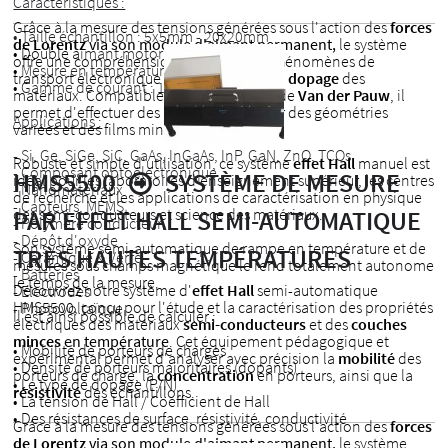
Caractéristiques :
Grâce à la mesure des tensions générées sous l'action des
forces
• Taille échantillon : 5x5mm - 20x20mm
de Lorentz
via son module d'aimant permanent,
le système
• Double a
imant motorisé : 0.5T
offre une compréhension concrète des phénomènes de
•
Mesure en température : 77K à 350K
transport électronique et des effets liés au
dopage
des
•
Gamme de courant : 1nA - 20mA
matériaux. Compatible avec la méthode de
Van der Pauw
, il
permet d'effectuer des mesures fiables sur des géométries
Applications :
variées et des films minces.
- Si, Ge, SiGe, SiC, GaAs, InGaAs, InP, GaN, ZnO, TCOs
Robuste et simple d'utilisation, ce système
effet Hall
manuel est
- Composant optoélectronique
HMS5500
SYSTÈME DE MESURE
idéal pour les laboratoires d'enseignement supérieur, les centres
- Nanomatériaux
de recherche et les applications de caractérisation en physique
- Capteurs, MEMS
des semi-conducteurs et science des matériaux.
PAR EFFET HALL SEMI-AUTOMATIQUE
- Polymère conducteur
- Dépôt d'oxyde
Son système semi-automatique de rampe en température et de
TRÈS HAUTES TEMPÉRATURES
- Céramique & Verre
mesures sous champs magnétique le rend totalement autonome
- Batteries
le temps de la mesure.
Découvrez notre système d'
effet Hall
semi-automatique
- Electrodes
HMS5500, conçu pour l'étude et la caractérisation des propriétés
- Photovoltaïque
Il est ainsi possible de calculer :
électriques des matériaux
semi-conducteurs
et des
couches
minces
en température
. Cet équipement pédagogique et
• Mobilité de porteurs de charges
expérimental permet d'analyser avec précision la
mobilité
des
• Densité de porteurs majoritaires (dopants)
porteurs de charge, la
concentration
en porteurs, ainsi que la
• Le type de dopage (P/N)
résistivité
des échantillons.
• La tension de Hall / Coefficient de Hall
• Des résistances de surface, résistivité, conductivité
Grâce à la mesure des tensions générées sous l'action des
forces
de Lorentz
via son module d'aimant permanent,
le système