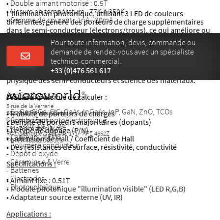
• Double aimant motorisé : 0.5T
• Mesure en température : 77K à 350K
L'illumination photonique, utilisant 3 LED de couleurs
• Gamme de courant : 1nA - 20mA
différentes, génère des porteurs de charge supplémentaires
dans le semi-conducteur (électrons/trous), ce qui améliore ou
Modules température compatibles :
module la réponse Hall.
Pour toute information, devis, commande ou
demande de rendez-vous avec un spécialiste
- AMP55T-RTSK : Ambiant ou 77K
Robuste et simple d'utilisation, ce système
effet Hall
manuel
technico-commercial.
- AMP55T-SH80350K : De 77K à 350K
est idéal pour les laboratoires d'enseignement supérieur, les
- AHT55T3 : De 300K à 570K
+33 (0)476 561 617
centres de recherche et les applications de caractérisation en
- AHT55T5 : From 300K to 770K
physique des semi-conducteurs et science des matériaux.
Applications :
l est ainsi possible de calculer :
5 rue de la Verrerie
- Si, Ge, SiGe, SiC, GaAs, InGaAs, InP, GaN, ZnO, TCOs
38120 Le Fontanil-Cornillon
• Mobilité de porteurs de charges
- Composant optoélectronique
Grenoble / France
• Densité de porteurs majoritaires (dopants)
Fax : +33(0) 476 757 484
- Nanomatériaux
• Le type de dopage (P/N)
RCS Grenoble B 381 001 171 - APE 4652Z
- Capteurs, MEMS
• La tension de Hall / Coefficient de Hall
TVA FR 48 381 001 171
- Polymère conducteur
• Des résistances de surface, résistivité, conductivité
- Dépôt d'oxyde
- Céramique & Verre
Spécifications :
- Batteries
- Electrodes
• Aimant fixe : 0.51T
- Photovoltaïque
• Module photonique "illumination visible" (LED R,G,B)
• Adaptateur source externe (UV, IR)
Applications :