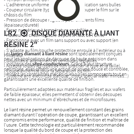
- L'adhérence uniforme permet une stratification sans bulles
- Coupeur circulaire (type molette) pour couper le film sur le
châssis du film
- Pression de découpe réglable pour différents films
(épaisseur/dureté)
- Ecran numérique à température contrôlée
LR2
DISQUE DIAMANTÉ À LIANT
- Hauteur de chuck réglable depuis le haut de l'unité
- Fonctionne avec un film sans support ou avec support (en
RÉSINE 2"
option)
- S'adapte au film/couche protectrice enroulé à l'extérieur ou à
Les
lames diamant à liant résine
sont spécialement conçues
l'intérieur.
pour les applications de découpe de haute précision dans
- Goupilles d'alignement et ventouses réglables
l'industrie des
semi-conducteurs
. Grâce à leur structure
- Accepte toutes les types de film (préciser le type et la taille)
optimisée, elles offrent une action de coupe douce et contrôlée,
- Coupe-extrémité pour la séparation du film
limitant les contraintes mécaniques sur les composants tout en
- Système anti électricité statique , chuck spécial wafer minces...)
garantissant une excellente qualité de finition.
Particulièrement adaptées aux matériaux fragiles et aux wafers
de faible épaisseur, elles permettent d'obtenir des découpes
nettes avec un minimum d'ébréchures et de microfissures.
Le liant résine permet un renouvellement constant des grains
diamant durant l'opération de coupe, garantissant un excellent
compromis entre performance, qualité de finition et maîtrise de
l'usure. Cette technologie est particulièrement recommandée
lorsque la qualité du bord de coupe et la protection des