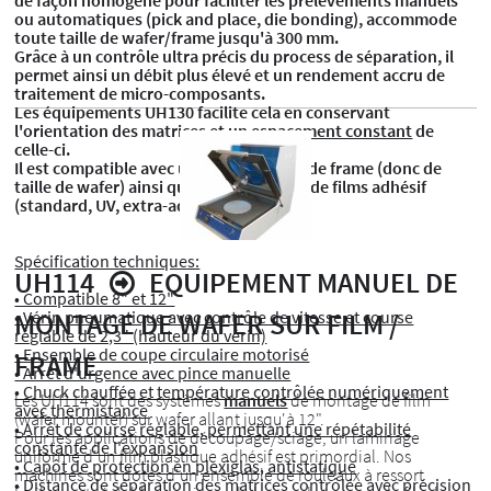
de façon homogène pour faciliter les prélèvements manuels
ou automatiques (pick and place, die bonding), accommode
toute taille de wafer/frame jusqu'à 300 mm.
Grâce à un contrôle ultra précis du process de séparation, il
permet ainsi un débit plus élevé et un rendement accru de
traitement de micro-composants.
Les équipements UH130 facilite cela en conservant
l'orientation des matrices et un
espacement constant
de
celle-ci.
Il est compatible avec une large gamme de frame (donc de
taille de wafer) ainsi qu'avec tous types de films adhésif
(standard, UV, extra-adhérant etc..)
Spécification techniques:
UH114
EQUIPEMENT MANUEL DE
• Compatible 8" et 12"
• Vérin pneumatique avec contrôle de vitesse et course
MONTAGE DE WAFER SUR FILM /
réglable de 2,3" (hauteur du vérin)
• Ensemble de coupe circulaire motorisé
FRAME
• Arrêt d'urgence avec pince manuelle
• Chuck chauffée et température contrôlée numériquement
Les UH114 sont des systèmes
manuels
de montage de film
avec thermistance
(wafer mounter) sur wafer allant jusqu'à 12".
• Arrêt de course réglable, permettant une répétabilité
Pour les applications de découpage/sciage, un laminage
constante de l'expansion
uniforme d'un film plastique adhésif est primordial. Nos
• Capôt de protection en plexiglas, antistatique
machines sont dotés d'un ensemble de rouleaux à ressort
• Distance de séparation des matrices contrôlée avec précision