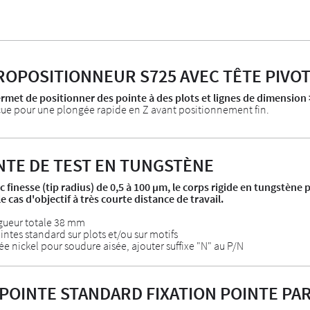
ROPOSITIONNEUR S725 AVEC TÊTE PIVO
met de positionner des pointe à des plots et lignes de dimension 
nçue pour une plongée rapide en Z avant positionnement fin.
NTE DE TEST EN TUNGSTÈNE
c finesse (tip radius) de 0,5 à 100 µm, le corps rigide en tungstène
e cas d'objectif à très courte distance de travail.
ngueur totale 38 mm
intes standard sur plots et/ou sur motifs
ée nickel pour soudure aisée, ajouter suffixe "N" au P/N
POINTE STANDARD FIXATION POINTE PA