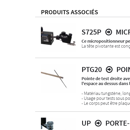
PRODUITS ASSOCIÉS
S725P
MIC
Ce micropositionneur per
La tête pivotante est co
PTG20
POI
Pointe de test droite ave
l'espace au dessus dans l
- Matériau tungstène, lo
- Usage pour tests sous po
- Le corps peut être plaqu
UP
PORTE-