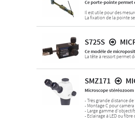
Ce porte-pointe permet d
Il est utile pour des mesu
La fixation de la pointe s
S725S
MIC
Ce modèle de microposit
La tête à ressort permet d
SMZ171
MI
Microscope stéréozoom à
- Très grande distance de
- Montage C pour caméra 
- Large gamme d'objectifs
- Eclairage à LED ou fibre