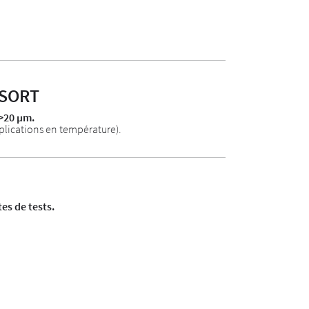
SSORT
 >20 µm.
applications en température).
es de tests.